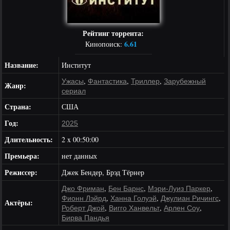
Рейтинг торрента:
6.61
Кинопоиск:
Название:
Институт
,
,
,
Ужасы
Фантастика
Триллер
Зарубежный
Жанр:
сериал
Страна:
США
Год:
2025
Длительность:
2 x 00:50:00
Премьера:
нет данных
Режиссер:
Джек Бендер
,
Брэд Тёрнер
,
,
,
Джо Фриман
Бен Барнс
Мэри-Луиз Паркер
,
,
,
Фионн Лэйрд
Ханна Голуэй
Джулиан Ричингс
Актёры:
,
,
,
Роберт Джой
Вигго Ханвельт
Арлен Соу
Бирва Пандья