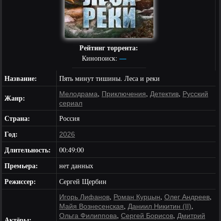
Рейтинг торрента:
—
Кинопоиск:
Название:
Пять минут тишины. Леса и реки
,
,
,
Мелодрама
Приключения
Детектив
Русский
Жанр:
сериал
Страна:
Россия
Год:
2026
Длительность:
00:49:00
Премьера:
нет данных
Режиссер:
Сергей Щербин
,
,
,
Игорь Лифанов
Роман Курцын
Олег Андреев
,
,
Майя Вознесенская
Даниил Никитин (II)
,
,
Ольга Филиппова
Сергей Борисов
Дмитрий
Актёры: