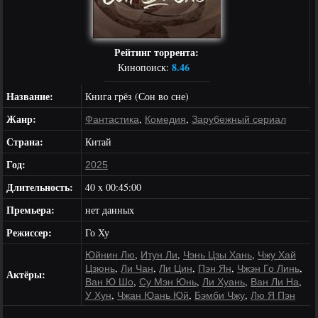
Рейтинг торрента:
8.46
Кинопоиск:
Название:
Книга грёз (Сон во сне)
Жанр:
,
,
Фантастика
Комедия
Зарубежный сериал
Страна:
Китай
Год:
2025
Длительность:
40 x 00:45:00
Премьера:
нет данных
Режиссер:
Го Ху
,
,
,
Юйнин Лю
Итун Ли
Чэнь Цзы Хань
Чжу Хай
,
,
,
,
,
Цзюнь
Ли Чан
Ли Цин
Пэн Ян
Чжэн Го Линь
Актёры:
,
,
,
,
Ван Ю Шо
Су Мэн Юнь
Ли Хуань
Ван Ли На
,
,
,
У Хун
Чжан Юань Юй
Бэмби Чжу
Лю Я Пэн