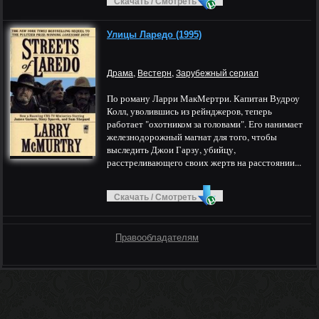
Скачать / Смотреть
Улицы Ларедо (1995)
,
,
Драма
Вестерн
Зарубежный сериал
По роману Ларри МакМертри. Капитан Вудроу
Колл, уволившись из рейнджеров, теперь
работает "охотником за головами". Его нанимает
железнодорожный магнат для того, чтобы
выследить Джои Гарзу, убийцу,
расстреливающего своих жертв на расстоянии...
Скачать / Смотреть
Правообладателям