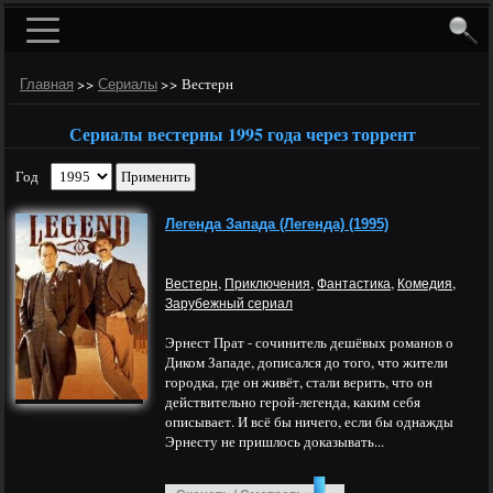
>>
>>
Вестерн
Главная
Сериалы
Сериалы вестерны 1995 года через торрент
Год
Легенда Запада (Легенда) (1995)
,
,
,
,
Вестерн
Приключения
Фантастика
Комедия
Зарубежный сериал
Эрнест Прат - сочинитель дешёвых романов о
Диком Западе, дописался до того, что жители
городка, где он живёт, стали верить, что он
действительно герой-легенда, каким себя
описывает. И всё бы ничего, если бы однажды
Эрнесту не пришлось доказывать...