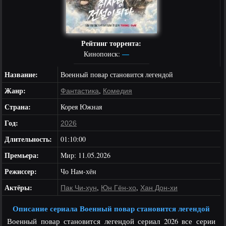
Рейтинг торрента:
—
Кинопоиск:
Название:
Военный повар становится легендой
Жанр:
,
Фантастика
Комедия
Страна:
Корея Южная
Год:
2026
Длительность:
01:10:00
Премьера:
Мир: 11.05.2026
Режиссер:
Чо Нам-хён
Актёры:
,
,
Пак Чи-хун
Юн Гён-хо
Хан Дон-хи
Описание сериала Военный повар становится легендой
Военный повар становится легендой сериал 2026 все серии